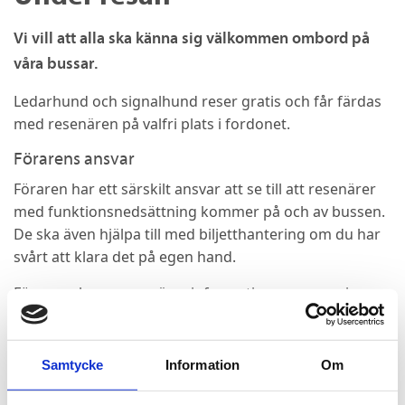
Vi vill att alla ska känna sig välkommen ombord på
våra bussar.
Ledarhund och signalhund reser gratis och får färdas
med resenären på valfri plats i fordonet.
Förarens ansvar
Föraren har ett särskilt ansvar att se till att resenärer
med funktionsnedsättning kommer på och av bussen.
De ska även hjälpa till med biljetthantering om du har
svårt att klara det på egen hand.
Förarna ska ge resenärer information om resan innan
avgång och under färd om det efterfrågas. Förarna
ska erbjuda hjälp och följa resenärer till sin plats i
bussen vid behov.
Samtycke
Information
Om
Om våra bussar tillfälligt saknar inre skylt som visar