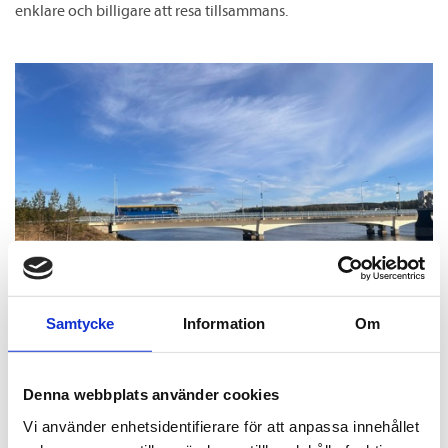
enklare och billigare att resa tillsammans.
Samtycke
Information
Om
30 dagar halva priset
18 juni, 2026
Denna webbplats använder cookies
Testa den statligt rabatterade månadsbiljetten! Från den 1 juli
till och med den 1 december 2026 kan du köpa den vanliga 30-
Vi använder enhetsidentifierare för att anpassa innehållet
dagars periodbiljetten till halva priset och åka obegränsat