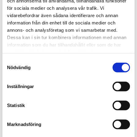
och annonserna till användarna, tillhandahålla funktioner
antal resor fram till årsskiftet.
för sociala medier och analysera vår trafik. Vi
vidarebefordrar även sådana identifierare och annan
information från din enhet till de sociala medier och
annons- och analysföretag som vi samarbetar med.
Dessa kan i sin tur kombinera informationen med annan
information som du har tillhandahållit eller som de har
samlat in när du har använt deras tjänster.
Samtyckesval
Nödvändig
Inställningar
Statistik
Regeringsförslag om sänkta biljettpriser
12 juni, 2026
Marknadsföring
Under tisdagen den 26 maj presenterade regeringen ett förslag
om tillfällig halvering av priset på månadsbiljetter i