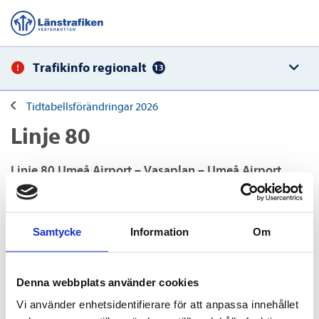
Trafikinfo regionalt
13
Tidtabellsförändringar 2026
Linje 80
Linje 80 Umeå Airport – Vasaplan – Umeå Airport
Umeå Airport mot vasaplan med avgångstid 20:00
senareläggs till 20:05.
Samtycke
Information
Om
Ny tur tillkommer på sträckan Umeå Airport -
Vasaplan, turen får avgångstid 22:55 från Umeå
Denna webbplats använder cookies
Airport.
Vi använder enhetsidentifierare för att anpassa innehållet