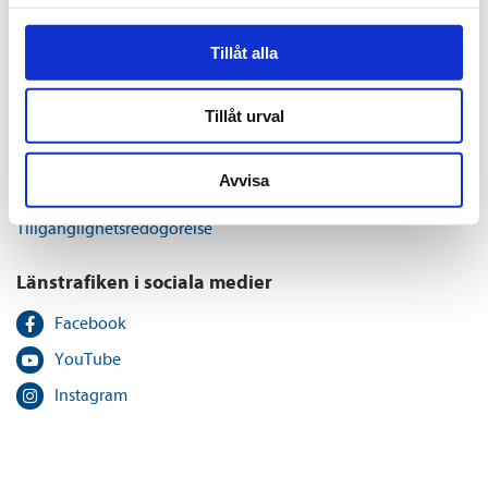
Kundservice
Tillåt alla
Press och media
Bussgods i Norr AB
Tillåt urval
Om webbplatsen
Avvisa
Personuppgiftshantering och Cookies
TIllgänglighetsredogörelse
Länstrafiken i sociala medier
Facebook
YouTube
Instagram