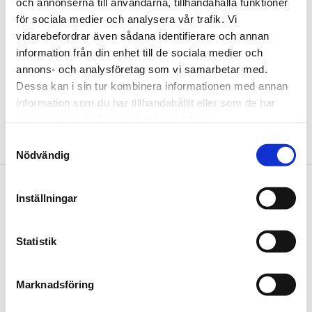
och annonserna till användarna, tillhandahålla funktioner
Tur med avgångstid 23:40 från Umeå Airport ändras till
för sociala medier och analysera vår trafik. Vi
att avsluta turen vid Vasaplan.
vidarebefordrar även sådana identifierare och annan
information från din enhet till de sociala medier och
Tur med avgångstid 00:55 från Umeå Airport
annons- och analysföretag som vi samarbetar med.
tidigareläggs till 00:05.
Dessa kan i sin tur kombinera informationen med annan
information som du har tillhandahållit eller som de har
Detta gäller från och med 22 februari 2026
samlat in när du har använt deras tjänster.
(Trafiknytt nr 17).
Samtyckesval
Nödvändig
Om oss
Inställningar
Organisation, ekonomi och miljö
Statistik
Upphandlingar
Lediga jobb
Marknadsföring
Kontakt