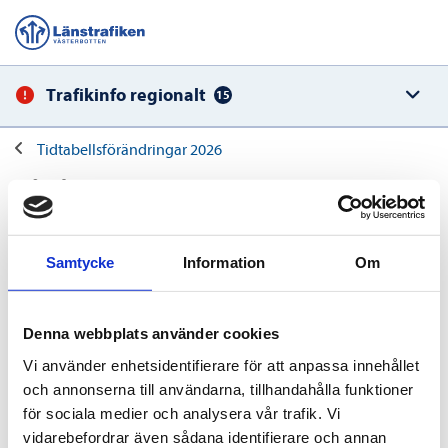
Trafikinfo regionalt
15
Tidtabellsförändringar 2026
Linje 251
Linje 251 Björkland – Malå – Adak
Samtycke
Information
Om
Linje 251 tur 6 slutar att trafikera hållplats Strömnäs,
Hundbergskroken, Surliden, Storhult och Lönås. Turen
avslutas 15:00 vid hållplats Industrihuset.
Denna webbplats använder cookies
Vi använder enhetsidentifierare för att anpassa innehållet
Tur 5 tidigareläggs med 20 minuter, ny avgångstid från
och annonserna till användarna, tillhandahålla funktioner
Industrihuset blir 15:00. Ny ankomsttid till Malå
för sociala medier och analysera vår trafik. Vi
busstation blir 15:25.
vidarebefordrar även sådana identifierare och annan