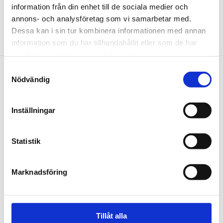
information från din enhet till de sociala medier och
Detta gäller från och med 9 Mars 2026.
annons- och analysföretag som vi samarbetar med.
(Trafiknytt nr 18).
Dessa kan i sin tur kombinera informationen med annan
information som du har tillhandahållit eller som de har
samlat in när du har använt deras tjänster.
Samtyckesval
Om oss
Nödvändig
Organisation, ekonomi och miljö
Inställningar
Upphandlingar
Lediga jobb
Statistik
Kontakt
Marknadsföring
Kundservice
Press och media
Bussgods i Norr AB
Tillåt alla