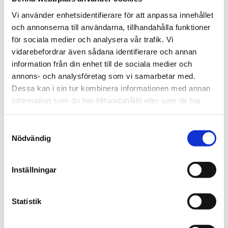
Hur betalar jag?
Vi använder enhetsidentifierare för att anpassa innehållet
Med kontokort på Flygbussen och på övriga
och annonserna till användarna, tillhandahålla funktioner
försäljningsställen
för sociala medier och analysera vår trafik. Vi
Med Ultras period- och rabattbiljetter
vidarebefordrar även sådana identifierare och annan
Med Swish, kort eller Klarna i appen "Ultra -
information från din enhet till de sociala medier och
Umeås lokaltrafik"
annons- och analysföretag som vi samarbetar med.
Dessa kan i sin tur kombinera informationen med annan
Återförsäljare av biljetter (ej reseinformation)
information som du har tillhandahållit eller som de har
Stora Coop Ersboda
samlat in när du har använt deras tjänster.
Pressbyrån, Vasaplan (Umeå centrum)
Samtyckesval
Axtorpet, Berghem
Nödvändig
ICA Kvantum Kronoparken
Coop Röbäck
Inställningar
ICA Supermarket Ålidhem
Coop Östra Ersboda
ICA Supermarket Teg
Statistik
Coop Grisbacka
Coop Mariehem