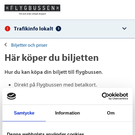
Trafikinfo lokalt
1
Biljetter och priser
Här köper du biljetten
Hur du kan köpa din biljett till flygbussen.
Direkt på Flygbussen med betalkort.
Hos våra biljettåterförsäljare (se nedan)
Umeå Busstation
Reseinfo Vasaplan, Reseinfo NUS
Samtycke
Information
Om
I appen "Ultra - Umeås lokaltrafik"
Ombord på bussen (Ultra)
På Mina sidor (busskort och användare krävs)
Denna webbplats använder cookies