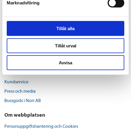
Marknadsföring
Om oss
Tillåt alla
Organisation, ekonomi och miljö
Tillåt urval
Upphandlingar
Lediga jobb
Avvisa
Kontakt
Kundservice
Press och media
Bussgods i Norr AB
Om webbplatsen
Personuppgiftshantering och Cookies