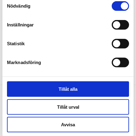
Nödvändig
Relaterad information
Ladda ner tidtabeller och busstider
Inställningar
Trafik vid storhelger
Statistik
Reseplanerare i Umeå
Marknadsföring
Tillåt alla
Om oss
Tillåt urval
Organisation, ekonomi och miljö
Upphandlingar
Avvisa
Lediga jobb