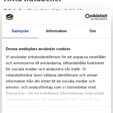
Tidtabeller eller turlistor hittar du här. Via
reseplaneraren kan du också se alla busstider. Om du
istället söker på din resa i reseplaneraren får du också
Samtycke
Information
Om
eventuell trafikinformation som finns för den resan.
Du kan söka din resa här:
Denna webbplats använder cookies
Reseplaneraren i vår app Ultra Umeås lokaltrafik
Vi använder enhetsidentifierare för att anpassa innehållet
Reseplaneraren här på webben
och annonserna till användarna, tillhandahålla funktioner
Nedan kan du även ladda ner din tidtabell i
för sociala medier och analysera vår trafik. Vi
vidarebefordrar även sådana identifierare och annan
tabellformat och välja att skriva ut den. Kom ihåg att
information från din enhet till de sociala medier och
vara noga att kolla mellan vilka datum tidtabellen
annons- och analysföretag som vi samarbetar med.
gäller.
Dessa kan i sin tur kombinera informationen med annan
Vid många av våra hållplatser finns det digitala skyltar
information som du har tillhandahållit eller som de har
som i realtid visar när bussen går.
samlat in när du har använt deras tjänster.
Samtyckesval