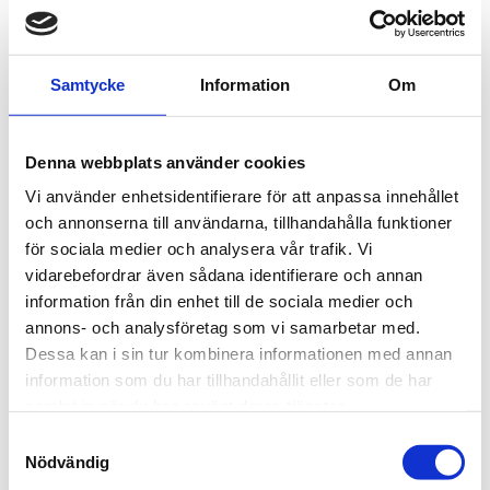
Norrbotten, Jämtland eller Din Tur - de innehåller hela
Norrland.
Samtycke
Information
Om
Läs mer om biljettsamarbetet
Resenärsapp och utökat
Denna webbplats använder cookies
biljettsamarbete
Vi använder enhetsidentifierare för att anpassa innehållet
och annonserna till användarna, tillhandahålla funktioner
för sociala medier och analysera vår trafik. Vi
Norrlandsresan
vidarebefordrar även sådana identifierare och annan
Norrlandsresan är ett biljettsamarbete med de fyra
information från din enhet till de sociala medier och
nordligaste länen i Sverige. Biljetterna i
annons- och analysföretag som vi samarbetar med.
Norrlandsresan finns som enkelbiljett, periodbiljett
Dessa kan i sin tur kombinera informationen med annan
och 10-resor.
information som du har tillhandahållit eller som de har
samlat in när du har använt deras tjänster.
Biljetten för Norrlandsresan gäller på vald sträcka
Samtyckesval
inklusive byten och övergång mellan olika
Nödvändig
trafikföretag.