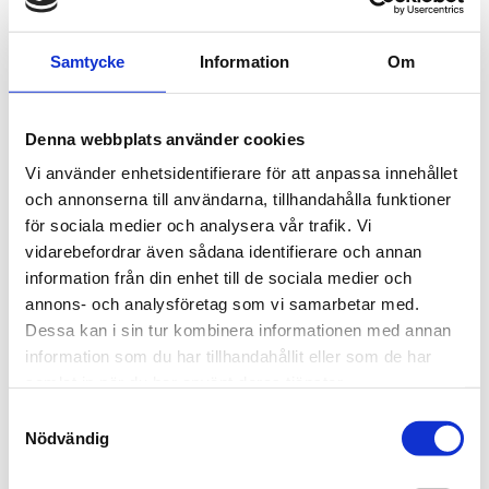
-
Senast uppdaterad:
28 maj. kl. 12:00
Linje 129 Norrbyn – Ängersjö –
Visa
Samtycke
Information
Om
mer
Hörnefors
-
Senast uppdaterad:
22 maj. kl. 12:00
Denna webbplats använder cookies
Hållplats Kungavägen
Visa
mer
-
Senast uppdaterad:
20 maj. kl. 12:00
Vi använder enhetsidentifierare för att anpassa innehållet
och annonserna till användarna, tillhandahålla funktioner
Linje 139 Robertsfors - Sikeå
Visa
för sociala medier och analysera vår trafik. Vi
mer
-
Senast uppdaterad:
30 apr.. kl. 12:00
vidarebefordrar även sådana identifierare och annan
information från din enhet till de sociala medier och
Linje 116 Botsmark – Sävar
Visa
mer
annons- och analysföretag som vi samarbetar med.
-
Senast uppdaterad:
20 apr.. kl. 12:00
Dessa kan i sin tur kombinera informationen med annan
Linje 135 Bösta – Kasamark – Röbäck
Visa
information som du har tillhandahållit eller som de har
mer
-
Senast uppdaterad:
20 apr.. kl. 12:00
samlat in när du har använt deras tjänster.
Samtyckesval
Linje 32 Skellefteå – Lycksele
Visa
Nödvändig
mer
-
Senast uppdaterad:
10 apr.. kl. 12:00
Linje 260 Bastuträsk – Skellefteå
Visa