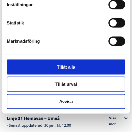
Inställningar
mer
-
Senast uppdaterad:
31 mars. kl. 12:00
Linje 239 Norsjö – Bastuträsk
Visa
Statistik
mer
-
Senast uppdaterad:
31 mars. kl. 12:00
Linje 12 Umeå-Skellefteå
Visa
Marknadsföring
mer
-
Senast uppdaterad:
13 mars. kl. 12:00
Linje 251 Björkland – Malå – Adak
Visa
mer
-
Senast uppdaterad:
6 mars. kl. 12:00
Tillåt alla
Linje 80 Umeå Airport – Vasaplan –
Visa
mer
Umeå Airport
Tillåt urval
-
Senast uppdaterad:
17 feb.. kl. 12:00
Linje 239 Norsjö – Bastuträsk
Visa
Avvisa
mer
-
Senast uppdaterad:
30 jan.. kl. 12:00
Linje 31 Hemavan – Umeå
Visa
mer
-
Senast uppdaterad:
30 jan.. kl. 12:00