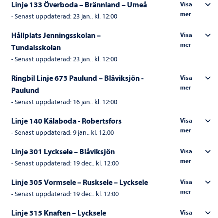
Linje 133 Överboda – Brännland – Umeå
Visa
mer
-
Senast uppdaterad:
23 jan.. kl. 12:00
Hållplats Jenningsskolan –
Visa
mer
Tundalsskolan
-
Senast uppdaterad:
23 jan.. kl. 12:00
Ringbil Linje 673 Paulund – Blåviksjön -
Visa
mer
Paulund
-
Senast uppdaterad:
16 jan.. kl. 12:00
Linje 140 Kålaboda - Robertsfors
Visa
mer
-
Senast uppdaterad:
9 jan.. kl. 12:00
Linje 301 Lycksele – Blåviksjön
Visa
mer
-
Senast uppdaterad:
19 dec.. kl. 12:00
Linje 305 Vormsele – Rusksele – Lycksele
Visa
mer
-
Senast uppdaterad:
19 dec.. kl. 12:00
Linje 315 Knaften – Lycksele
Visa