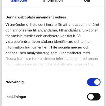
Samtycke
Information
Om
Villkor för enkelbiljetter
Enkelbiljetten gäller för hela sträckan som du betalar
Denna webbplats använder cookies
för inklusive eventuella byten. Uppehåll medges inte
Vi använder enhetsidentifierare för att anpassa innehållet
annat än där detta krävs av tidtabellsmässiga skäl, för
och annonserna till användarna, tillhandahålla funktioner
byte till närmast avgående tur mot aktuell destination.
för sociala medier och analysera vår trafik. Vi
Enkelbiljetten har inte övergång till stadstrafik i Umeå
vidarebefordrar även sådana identifierare och annan
eller Skellefteå.
information från din enhet till de sociala medier och
annons- och analysföretag som vi samarbetar med.
Förköpt enkelbiljett måste registreras/blippas i
Dessa kan i sin tur kombinera informationen med annan
bussens kortläsare vid påstigning. Biljetten är en
information som du har tillhandahållit eller som de har
värdehandling och skall alltid behållas och vid
samlat in när du har använt deras tjänster.
biljettkontroll kunna uppvisas som giltigt färdbevis.
Samtyckesval
Enkelbiljett finns att köpa för både vuxen, barn,
Nödvändig
ungdom och senior med samma pris som ungdom.
Priset för barn motsvarar ca 50% av vuxenpriset.
Inställningar
Enkelbiljetter förköpta i appen eller på Mina Sidor är