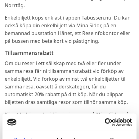
Norrtåg.
Enkelbiljett köps enklast i appen Tabussen.nu. Du kan
också köpa din enkelbiljett via Mina Sidor, på en
bemannad busstation i länet, ett Reseinfokontor eller
på bussen med betalkort vid påstigning.
Tillsammansrabatt
Om du reser i ett sällskap med två eller fler under
samma resa får ni tillsammansrabatt vid förköp av
enkelbiljett. Vid förköp av minst två enkelbiljetter till
samma resa, oavsett ålderskategori, får du
automatiskt 20% rabatt på ditt köp. När du blippar
biljetten dras samtliga resor som tillhör samma köp.
Köpet behöver ske i förväg i appen, på Mina Sidor, på
en bemannad busstation eller hos Reseinfo. Det gäller
inte ombord på bussen. Rabatten gäller endast resor
inom Västerbottens län.