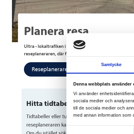
Planera resa
Ultra - lokaltrafiken i Umeå kommun. Ultras biljetter 
reseplaneraren, där finns Ultras linjer.
Samtycke
Reseplanerare i Umeå
Denna webbplats använder 
Vi använder enhetsidentifierar
sociala medier och analysera 
Hitta tidtabeller
till de sociala medier och a
med annan information som du 
Tidtabeller eller turlistor hittar du här. Via
reseplaneraren kan du också se alla busstider.
Samtyckesval
Om du istället söker på din resa i