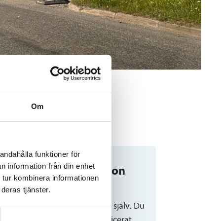
Om
andahålla funktioner för
n information från din enhet
du får trafikinformation
 tur kombinera informationen
 oss
deras tjänster.
information kan du enkelt hitta själv. Du
 den i realtid eller som ett publicerat