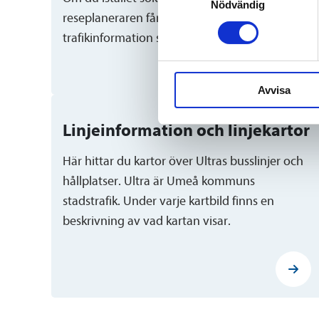
Nödvändig
reseplaneraren får du också eventuell
trafikinformation som finns för den resan.
Avvisa
Linjeinformation och linjekartor
Här hittar du kartor över Ultras busslinjer och
hållplatser. Ultra är Umeå kommuns
stadstrafik. Under varje kartbild finns en
beskrivning av vad kartan visar.