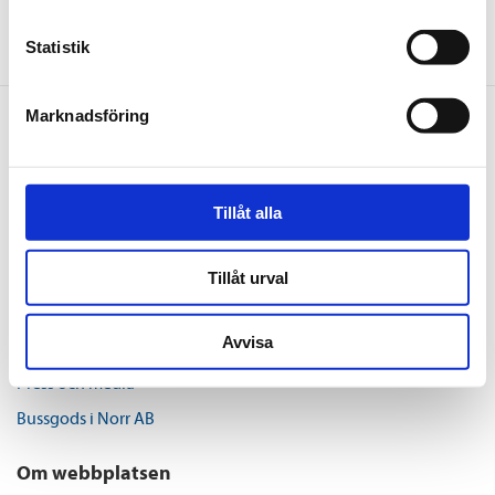
Statistik
Marknadsföring
Om oss
Organisation, ekonomi och miljö
Tillåt alla
Upphandlingar
Lediga jobb
Tillåt urval
Kontakt
Avvisa
Kundservice
Press och media
Bussgods i Norr AB
Om webbplatsen