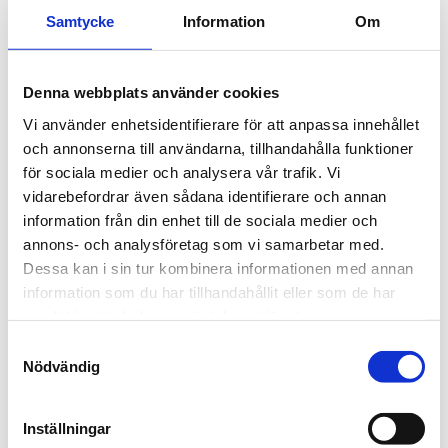
Linje 79 har rullat i ett år
Samtycke
Information
Om
Den 30 september fyllde linje 79 1 år.
Denna webbplats använder cookies
Den 30 september 2025 hade linje 79 rullat i ett år. Linje
Vi använder enhetsidentifierare för att anpassa innehållet
79 är en direktlinje inom Ultra- Umeås lokaltrafik.
och annonserna till användarna, tillhandahålla funktioner
för sociala medier och analysera vår trafik. Vi
Från vintertidtabellen som startade hösten 2024, körde
vidarebefordrar även sådana identifierare och annan
vi igång en ny direktbusslinje mellan Ersboda och
information från din enhet till de sociala medier och
Umedalen via Västerslätts industriområde. Med den
annons- och analysföretag som vi samarbetar med.
nya linjen når du snabbt och enkelt stora målpunkter i
Dessa kan i sin tur kombinera informationen med annan
Ersboda handelsområde och i västra Umeå.
information som du har tillhandahållit eller som de har
samlat in när du har använt deras tjänster.
Linjekartor
Samtyckesval
Nödvändig
Linjeinformation och linjekartor
Inställningar