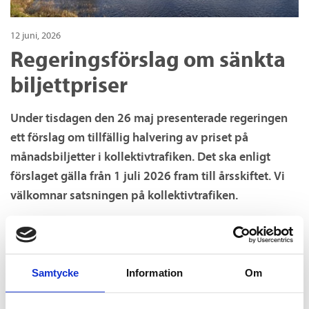
12 juni, 2026
Regeringsförslag om sänkta
biljettpriser
Under tisdagen den 26 maj presenterade regeringen
ett förslag om tillfällig halvering av priset på
månadsbiljetter i kollektivtrafiken. Det ska enligt
förslaget gälla från 1 juli 2026 fram till årsskiftet. Vi
välkomnar satsningen på kollektivtrafiken.
12 juni 2026 - Uppdatering
Regionfullmäktige i Västerbotten har för avsikt att den
Samtycke
Information
Om
16 juni besluta att gå vidare med regeringsförslaget
under förutsättning att Riksdagen tar beslutet om