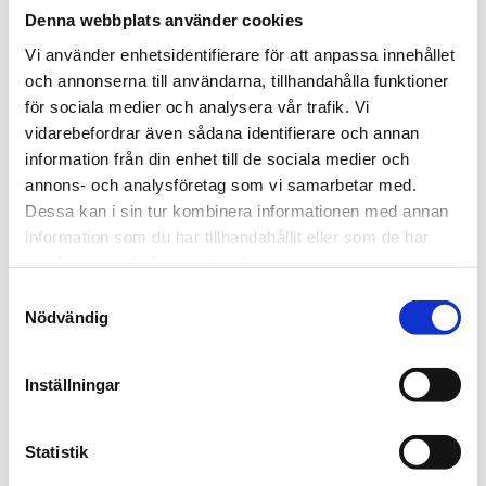
stöd den 17 juni.
Denna webbplats använder cookies
Efter Riksdagsbeslutet den 17 juni kan vi gå vidare med
Vi använder enhetsidentifierare för att anpassa innehållet
hur vi kan och ska erbjuda våra resenärer den här
och annonserna till användarna, tillhandahålla funktioner
tillfälliga rabatten på månadsbiljetter i Västerbotten.
för sociala medier och analysera vår trafik. Vi
vidarebefordrar även sådana identifierare och annan
28 maj 2026
information från din enhet till de sociala medier och
annons- och analysföretag som vi samarbetar med.
Regeringsförslaget gäller en tillfällig halvering av
Dessa kan i sin tur kombinera informationen med annan
priset för månadsbiljetter i kollektivtrafiken. Nu
information som du har tillhandahållit eller som de har
behöver vi sätta oss in i regeringens förslag och förstå
samlat in när du har använt deras tjänster.
vilka förutsättningar som gäller. Vi behöver också få ett
Samtyckesval
beslut från Regionfullmäktige i Västerbotten.
Nödvändig
Lägre biljettpriser kan göra det möjligt för fler att
prova och välja bussen. Det är positivt både för
Inställningar
resenärerna och klimatomställningen.
Tack för förståelsen för att vi inte kan svara på alla
Statistik
frågor än. Vi uppdaterar löpande med aktuell