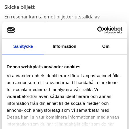
Skicka biljett
En resenär kan ta emot biljetter utställda av
administratören från Länstrafiken Företag.
Funktionen skicka biljett är att likna med en webshop
där administratören ställer ut de biljetter som ska
tillhandahållas resenären, alla köp som
Samtycke
Information
Om
administratören gjort i Länstrafiken Företag
sammanställs i faktureringsunderlaget och faktureras
månatligen.
Denna webbplats använder cookies
Administratören väljer vilken befintlig resenär/tillfällig
Vi använder enhetsidentifierare för att anpassa innehållet
resenär och vilken bärare som biljetten ska ställas ut
och annonserna till användarna, tillhandahålla funktioner
till.
för sociala medier och analysera vår trafik. Vi
Anger administratören resenärens e-postadress till
vidarebefordrar även sådana identifierare och annan
kundkontot i appen/mina sidor kan biljetten skickas till
information från din enhet till de sociala medier och
resenärens app eller busskort kopplat till det privata
annons- och analysföretag som vi samarbetar med.
kundkontot.
Dessa kan i sin tur kombinera informationen med annan
information som du har tillhandahållit eller som de har
Organisationen blir fakturerade för alla de