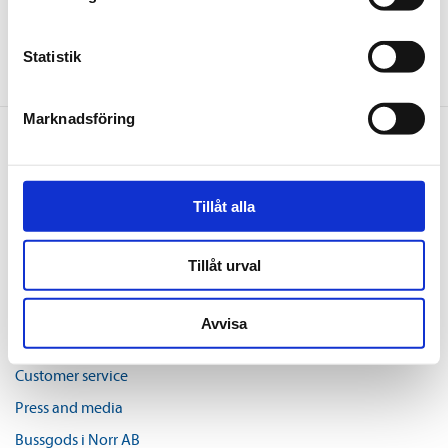
Umeås lokaltrafik apps.
Statistik
Marknadsföring
About Us
Organisation, economy and environment
Tillåt alla
Procurements
Vacancies
Tillåt urval
Mobile app and extended ticketing collaboration
Avvisa
Contact Us
Customer service
Press and media
Bussgods i Norr AB