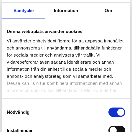
About the website
Samtycke
Information
Om
Our Privacy Policy and Accessibility Statement
Denna webbplats använder cookies
Vi använder enhetsidentifierare för att anpassa innehållet
Personal Data Processing and Cookies
och annonserna till användarna, tillhandahålla funktioner
för sociala medier och analysera vår trafik. Vi
Here you can read Länstrafiken i Västerbotten's
vidarebefordrar även sådana identifierare och annan
Privacy Policy.
information från din enhet till de sociala medier och
annons- och analysföretag som vi samarbetar med.
Dessa kan i sin tur kombinera informationen med annan
information som du har tillhandahållit eller som de har
samlat in när du har använt deras tjänster.
Accessibility statement
Samtyckesval
Nödvändig
This is an ongoing accessibility statement for our
website, My Pages and the Tabussen.nu and Ultra-
Inställningar