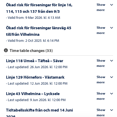
Ökad risk för förseningar för linje 16,
Show
more
114, 115 och 137 från den 9/3
-
Valid from:
9 Mar 2026. kl. 4:13 AM
Ökad risk för förseningar länsväg 45
Show
more
till/från Vilhelmina
-
Valid from:
2 Oct 2025. kl. 6:14 PM
Time table changes (33)
Linje 118 Umeå – Täfteå – Sävar
Show
more
-
Last updated:
26 Jun 2026. kl. 12:00 PM
Linje 129 Hörnefors - Västamark
Show
more
-
Last updated:
12 Jun 2026. kl. 12:00 PM
Linje 43 Vilhelmina – Lycksele
Show
more
-
Last updated:
9 Jun 2026. kl. 12:00 PM
Tidtabellsskifte från och med 14 Juni
Show
more
2026