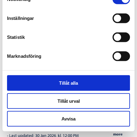
Linje 32 Skellefteå – Lycksele
Show
more
-
Last updated:
10 Apr 2026. kl. 12:00 PM
Inställningar
Linje 260 Bastuträsk – Skellefteå
Show
more
-
Last updated:
31 Mar 2026. kl. 12:00 PM
Statistik
Linje 239 Norsjö – Bastuträsk
Show
more
-
Last updated:
31 Mar 2026. kl. 12:00 PM
Marknadsföring
Linje 12 Umeå-Skellefteå
Show
more
-
Last updated:
13 Mar 2026. kl. 12:00 PM
Linje 251 Björkland – Malå – Adak
Show
Tillåt alla
more
-
Last updated:
6 Mar 2026. kl. 12:00 PM
Tillåt urval
Linje 80 Umeå Airport – Vasaplan –
Show
more
Umeå Airport
-
Last updated:
17 Feb 2026. kl. 12:00 PM
Avvisa
Linje 239 Norsjö – Bastuträsk
Show
more
-
Last updated:
30 Jan 2026. kl. 12:00 PM