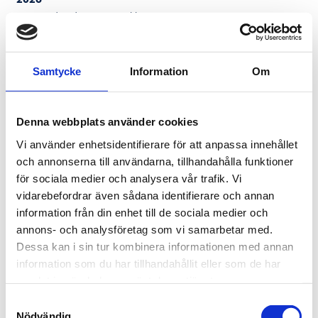
-
Last updated:
9 Jun 2026. kl. 12:00 PM
Linje 29 Skellefteå – Sorsele
Show
more
-
Last updated:
28 May 2026. kl. 12:00 PM
Samtycke
Information
Om
Linje 129 Norrbyn – Ängersjö –
Show
more
Hörnefors
Denna webbplats använder cookies
-
Last updated:
22 May 2026. kl. 12:00 PM
Vi använder enhetsidentifierare för att anpassa innehållet
Hållplats Kungavägen
Show
och annonserna till användarna, tillhandahålla funktioner
more
-
Last updated:
20 May 2026. kl. 12:00 PM
för sociala medier och analysera vår trafik. Vi
vidarebefordrar även sådana identifierare och annan
Linje 139 Robertsfors - Sikeå
Show
more
information från din enhet till de sociala medier och
-
Last updated:
30 Apr 2026. kl. 12:00 PM
annons- och analysföretag som vi samarbetar med.
Linje 116 Botsmark – Sävar
Show
Dessa kan i sin tur kombinera informationen med annan
more
-
Last updated:
20 Apr 2026. kl. 12:00 PM
information som du har tillhandahållit eller som de har
samlat in när du har använt deras tjänster.
Linje 135 Bösta – Kasamark – Röbäck
Show
more
Samtyckesval
-
Last updated:
20 Apr 2026. kl. 12:00 PM
Nödvändig