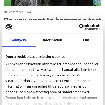
18 September, 2024
Do you want to become a test
passenger on the new route
79?
Samtycke
Information
Om
We are now looking for test passengers for the new
direct route called line 79. There is a new direct route
Denna webbplats använder cookies
between Ersboda and Umedalen via Västerslätt's
Vi använder enhetsidentifierare för att anpassa innehållet
industrial area.
och annonserna till användarna, tillhandahålla funktioner
för sociala medier och analysera vår trafik. Vi
You have the opportunity to travel by bus free of
vidarebefordrar även sådana identifierare och annan
charge for 30 days and at the same time become an
information från din enhet till de sociala medier och
important cog in our improvement work with bus
annons- och analysföretag som vi samarbetar med.
traffic in Umeå.
Dessa kan i sin tur kombinera informationen med annan
information som du har tillhandahållit eller som de har